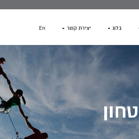
בלוג
יצירת קשר
En
חון