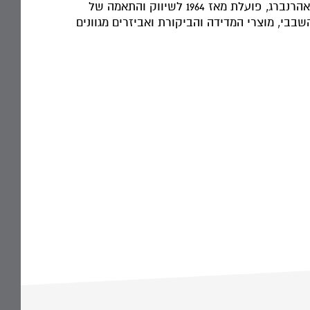
חברת נוימו ורגוס שיווק בע"מ מקבוצת נוימו-אהרנברג, פועלת מאז 1964 לשיווק והתאמה של
שבבי, מוצרי המדידה והביקורת ואביזרים מגוונים